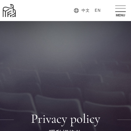
中文
EN
手
MENU
機
版
導
覽
列
按
鈕
Privacy policy