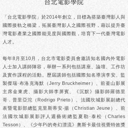
台北電影學院
「台北電影學院」於2014年創立，目標為搭築臺灣影人與
國際接軌之橋梁，拓展臺灣影人之國際視野，藉以提升臺
灣電影產業之國際能見度與國際觀，培育下一代臺灣電影
人才。
每年8月至10月，台北市電影委員會邀請知名國內外電影
人士加入講師陣容，舉辦一系列包括講座、論壇、工作坊
及實作課程的活動。歷屆講師包括國際知名導演李安、監
製傑瑞·布洛克海默（Jerry Bruckheimer）、前釜山影展
主席金東虎、攝影大師李屏賓、《沉默》攝影師羅德里
哥．普里亞沱（Rodrigo Prieto）、法國坎城影展副總代
表暨電影部總監克里斯蒂安‧揚（Christian Jeune）、前
法國坎城影展影評人週藝術總監夏勒·泰松（Charles
Tesson）、《少年Pi的奇幻漂流》奧斯卡最佳視覺特效獎