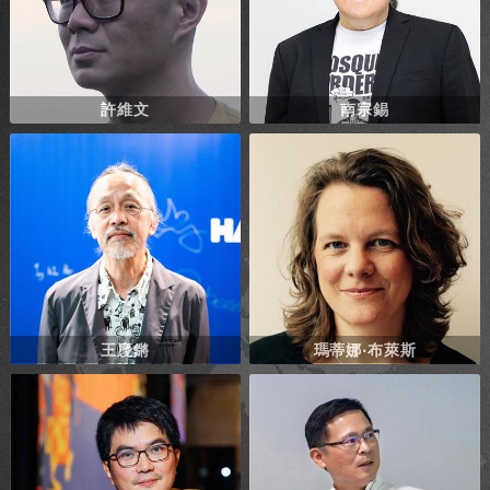
許維文
南宗錫
王慶鏘
瑪蒂娜‧布萊斯