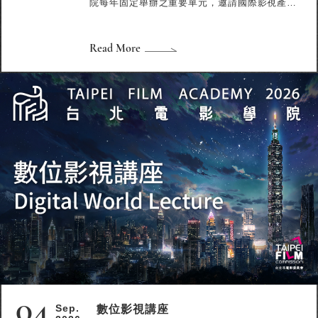
院每年固定舉辦之重要單元，邀請國際影視產業
講師，以培育國際製片人才為目標，藉由工作坊
講師們所提供的全面專業訓練，讓製片人才精心
籌備的拍攝計畫精確且專業的執行。今年講師陣
Read More
容包括柏林影展國際合製創投市場總監瑪蒂娜‧布
萊斯（Martina Bleis）、香港國際電影節HAF創
投會展總監王慶鏘等，專業的師資課程精采可
期。 「國際製片工作坊」歷屆學員成績斐然……
04
數位影視講座
Sep.