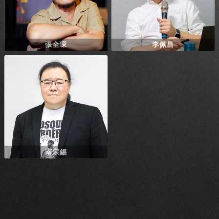
張全琛
李佩昌
南宗錫