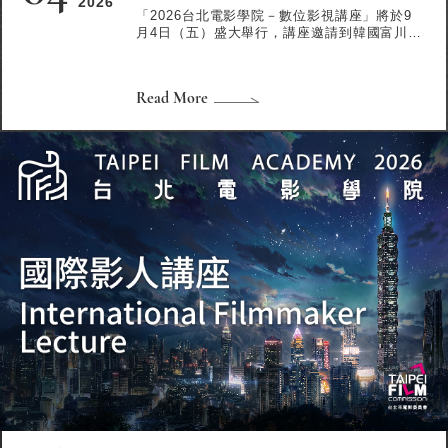
2026
「2026台北電影學院－數位影視講座」將於9
月4日（五）盛大舉行，講座邀請到韓國富川奇
幻影展創投會展總監南宗錫，向大家深入分享
影展策展人如何看待使用生成式AI工具的電
影，介紹將生成式AI工具納入課程的富川奇幻
Read More
電影學院等；並邀請到國內長年擔任藝術文化
機構、科技及文創事業之法律顧問李佩昌律師
分享藝術創作者應用生成式 AI 的法律注意事項
與智慧財產權保護。名額有限，報名從速！