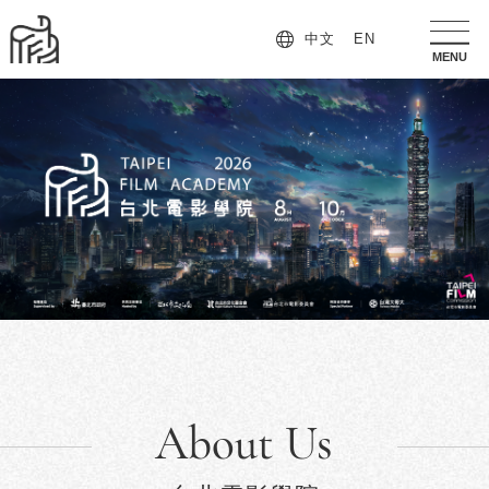
中文
EN
手
MENU
機
版
導
覽
列
按
鈕
About Us