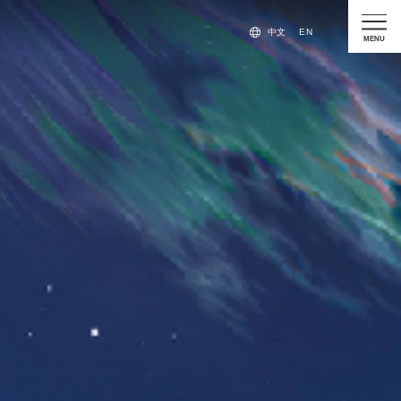
手
中文
EN
MENU
機
版
導
覽
列
按
鈕